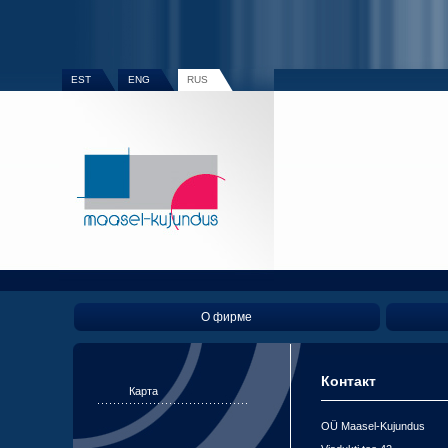
EST
ENG
RUS
О фирме
Контакт
Карта
OÜ Maasel-Kujundus