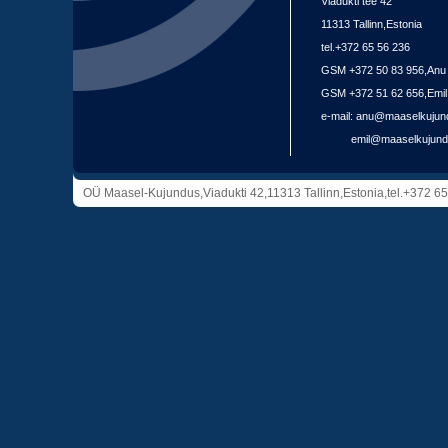
Viadukti tee 42
11313 Tallinn,Estonia
tel.+372 65 56 236
GSM +372 50 83 956,Anu
GSM +372 51 62 656,Emil
e-mail:
anu@maaselkujun
emil@maaselkujund
OÜ Maasel-Kujundus,Viadukti 42,11313 Tallinn,Estonia,tel.+37